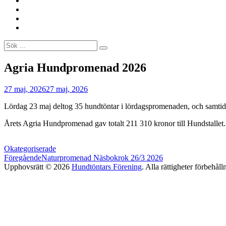
oss
Om
oss
Sponsorer
Välkommen
i
Sök
vårt
efter:
trevliga
hundpromenadgäng!
Webbplatsens
Agria Hundpromenad 2026
överlägg
Av
Cecilia
27 maj, 2026
27 maj, 2026
Edwall
Lördag 23 maj deltog 35 hundtöntar i lördagspromenaden, och samtidi
Årets Agria Hundpromenad gav totalt 211 310 kronor till Hundstallet.
Kategorier
Okategoriserade
Inläggsnavigering
Föregående
Naturpromenad Näsbokrok 26/3 2026
Upphovsrätt © 2026
Hundtöntars Förening
. Alla rättigheter förbehål
Scroll
Up