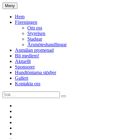
Hoppa
Meny
Hundtöntars Förening
till
innehåll
Hem
Föreningen
Om oss
Styrelsen
Stadgar
Årsmöteshandlingar
Anmälan promenad
Bli medlem!
Aktuellt
Sponsorer
Hundtöntarna stödjer
Galleri
Kontakta oss
Sök
efter:
Aktuellt
Anmälan
promenad
Föreningen
Galleri
Hem
Hundtöntarna
stödjer
Kontakta