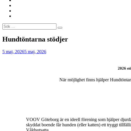
oss
Om
oss
Sponsorer
Välkommen
i
Sök
vårt
efter:
trevliga
hundpromenadgäng!
Webbplatsens
Hundtöntarna stödjer
överlägg
Av
Administrator
5 maj, 2026
5 maj, 2026
2026 st
När möjlighet finns hjälper Hundtönta
VOOV Göteborg är en ideell förening som hjälper djurd
skyddat boende får hunden (eller katten) ett tryggt tillf
Våldsutsatta.