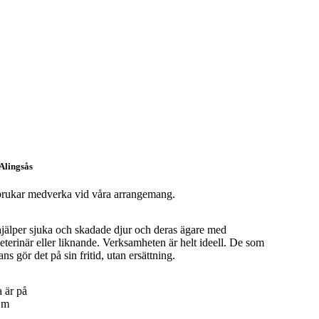
Alingsås
 brukar medverka vid våra arrangemang.
älper sjuka och skadade djur och deras ägare med
 veterinär eller liknande. Verksamheten är helt ideell. De som
s gör det på sin fritid, utan ersättning.
 är på
 Om