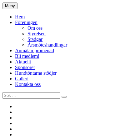
Hoppa
Meny
Hundtöntars Förening
till
innehåll
Hem
Föreningen
Om oss
Styrelsen
Stadgar
Årsmöteshandlingar
Anmälan promenad
Bli medlem!
Aktuellt
Sponsorer
Hundtöntarna stödjer
Galleri
Kontakta oss
Sök
efter:
Aktuellt
Anmälan
promenad
Föreningen
Galleri
Hem
Hundtöntarna
stödjer
Kontakta