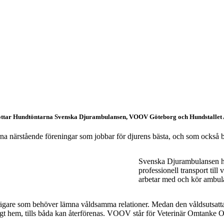
öttar Hundtöntarna Svenska Djurambulansen, VOOV Göteborg och Hundstallet 
rna närstående föreningar som jobbar för djurens bästa, och som också
Svenska Djurambulansen hj
professionell transport till
arbetar med och kör ambulan
ägare som behöver lämna våldsamma relationer. Medan den våldsutsatta
älligt hem, tills båda kan återförenas. VOOV står för Veterinär Omtanke